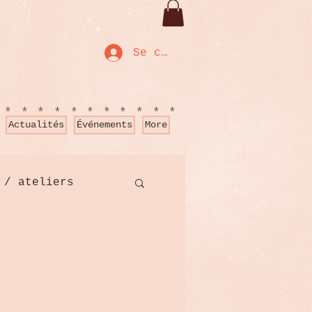
Se connecter
************
Actualités
Événements
More
 / ateliers