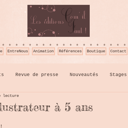
*******************
e
EntreNous
Animation
Références
Boutique
Contact
ts
Revue de presse
Nouveautés
Stages
e lecture
lustrateur à 5 ans
!