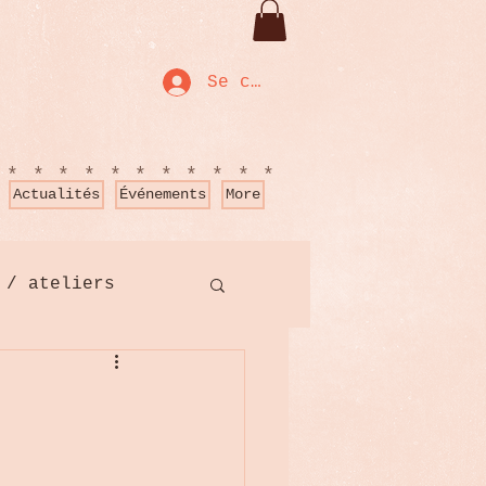
Se connecter
************
Actualités
Événements
More
 / ateliers