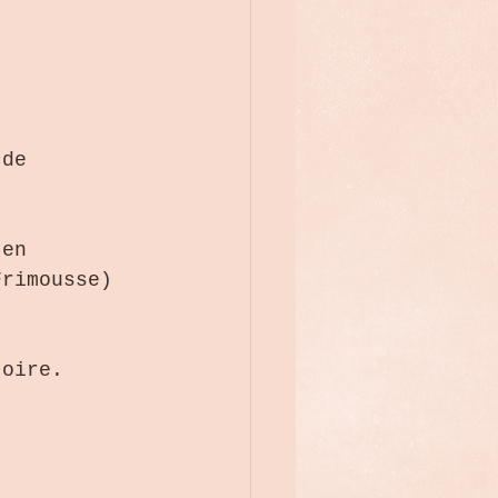
 de 
 en 
Frimousse) 
toire.