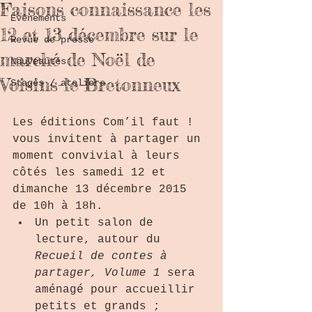
Faisons connaissance les
Évènements
12 et 13 décembre sur le
Revue de presse
marché de Noël de
Nouveautés
Voisins-le-Bretonneux
Stages / ateliers
Les éditions Com’il faut ! 
vous invitent à partager un 
moment convivial à leurs 
côtés les samedi 12 et 
dimanche 13 décembre 2015 
de 10h à 18h.  
Un petit salon de 
lecture, autour du 
Recueil de contes à 
partager, Volume 1
 sera 
aménagé pour accueillir 
petits et grands ;  